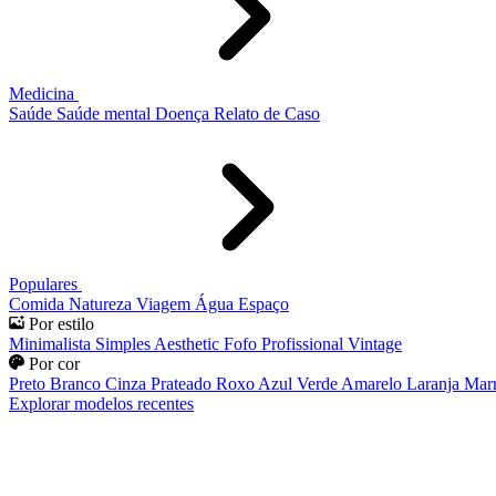
Medicina
Saúde
Saúde mental
Doença
Relato de Caso
Populares
Comida
Natureza
Viagem
Água
Espaço
Por estilo
Minimalista
Simples
Aesthetic
Fofo
Profissional
Vintage
Por cor
Preto
Branco
Cinza
Prateado
Roxo
Azul
Verde
Amarelo
Laranja
Mar
Explorar modelos recentes