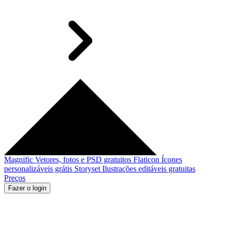
Magnific
Vetores, fotos e PSD gratuitos
Flaticon
Ícones
personalizáveis grátis
Storyset
Ilustrações editáveis gratuitas
Preços
Fazer o login