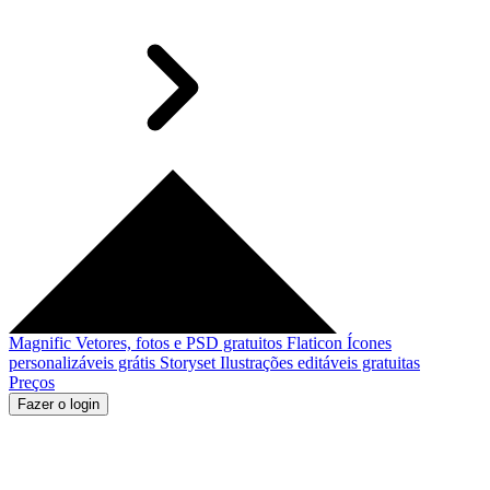
Magnific
Vetores, fotos e PSD gratuitos
Flaticon
Ícones
personalizáveis grátis
Storyset
Ilustrações editáveis gratuitas
Preços
Fazer o login