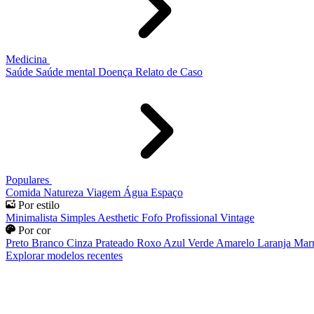
Medicina
Saúde
Saúde mental
Doença
Relato de Caso
Populares
Comida
Natureza
Viagem
Água
Espaço
Por estilo
Minimalista
Simples
Aesthetic
Fofo
Profissional
Vintage
Por cor
Preto
Branco
Cinza
Prateado
Roxo
Azul
Verde
Amarelo
Laranja
Mar
Explorar modelos recentes