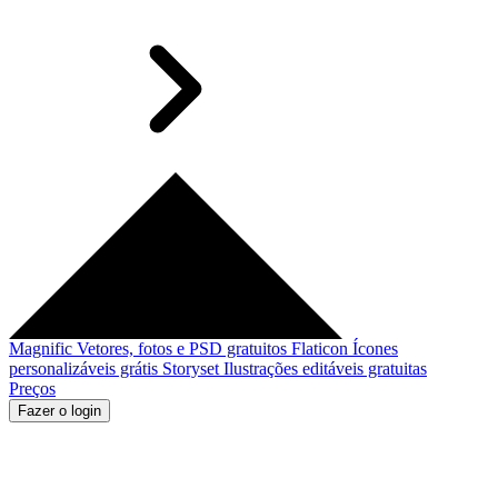
Magnific
Vetores, fotos e PSD gratuitos
Flaticon
Ícones
personalizáveis grátis
Storyset
Ilustrações editáveis gratuitas
Preços
Fazer o login