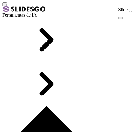
Slidesg
Ferramentas de IA