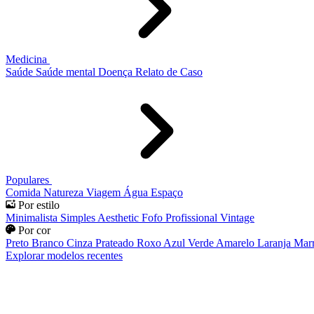
Medicina
Saúde
Saúde mental
Doença
Relato de Caso
Populares
Comida
Natureza
Viagem
Água
Espaço
Por estilo
Minimalista
Simples
Aesthetic
Fofo
Profissional
Vintage
Por cor
Preto
Branco
Cinza
Prateado
Roxo
Azul
Verde
Amarelo
Laranja
Mar
Explorar modelos recentes