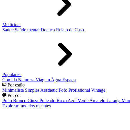
Medicina
Saúde
Saúde mental
Doença
Relato de Caso
Populares
Comida
Natureza
Viagem
Água
Espaço
Por estilo
Minimalista
Simples
Aesthetic
Fofo
Profissional
Vintage
Por cor
Preto
Branco
Cinza
Prateado
Roxo
Azul
Verde
Amarelo
Laranja
Mar
Explorar modelos recentes