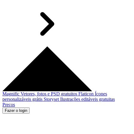
Magnific
Vetores, fotos e PSD gratuitos
Flaticon
Ícones
personalizáveis grátis
Storyset
Ilustrações editáveis gratuitas
Preços
Fazer o login