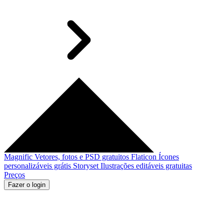
Magnific
Vetores, fotos e PSD gratuitos
Flaticon
Ícones
personalizáveis grátis
Storyset
Ilustrações editáveis gratuitas
Preços
Fazer o login