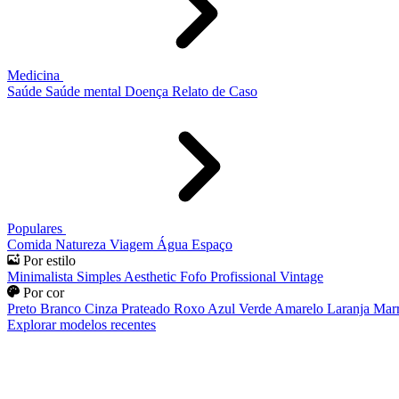
Medicina
Saúde
Saúde mental
Doença
Relato de Caso
Populares
Comida
Natureza
Viagem
Água
Espaço
Por estilo
Minimalista
Simples
Aesthetic
Fofo
Profissional
Vintage
Por cor
Preto
Branco
Cinza
Prateado
Roxo
Azul
Verde
Amarelo
Laranja
Mar
Explorar modelos recentes