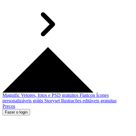
Magnific
Vetores, fotos e PSD gratuitos
Flaticon
Ícones
personalizáveis grátis
Storyset
Ilustrações editáveis gratuitas
Preços
Fazer o login