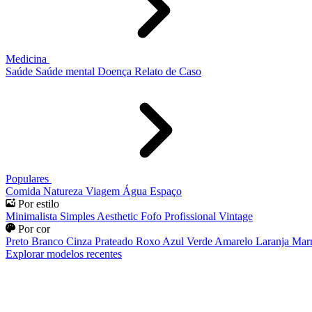
Medicina
Saúde
Saúde mental
Doença
Relato de Caso
Populares
Comida
Natureza
Viagem
Água
Espaço
Por estilo
Minimalista
Simples
Aesthetic
Fofo
Profissional
Vintage
Por cor
Preto
Branco
Cinza
Prateado
Roxo
Azul
Verde
Amarelo
Laranja
Mar
Explorar modelos recentes