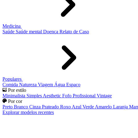
Medicina
Saúde
Saúde mental
Doença
Relato de Caso
Populares
Comida
Natureza
Viagem
Água
Espaço
Por estilo
Minimalista
Simples
Aesthetic
Fofo
Profissional
Vintage
Por cor
Preto
Branco
Cinza
Prateado
Roxo
Azul
Verde
Amarelo
Laranja
Mar
Explorar modelos recentes