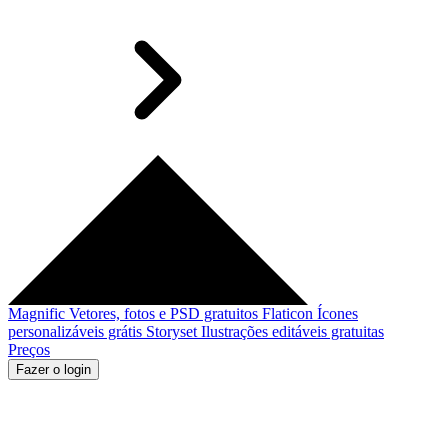
Magnific
Vetores, fotos e PSD gratuitos
Flaticon
Ícones
personalizáveis grátis
Storyset
Ilustrações editáveis gratuitas
Preços
Fazer o login