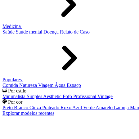
Medicina
Saúde
Saúde mental
Doença
Relato de Caso
Populares
Comida
Natureza
Viagem
Água
Espaço
Por estilo
Minimalista
Simples
Aesthetic
Fofo
Profissional
Vintage
Por cor
Preto
Branco
Cinza
Prateado
Roxo
Azul
Verde
Amarelo
Laranja
Mar
Explorar modelos recentes