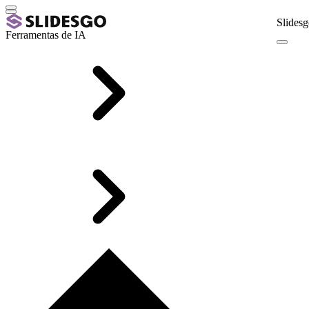
Slidesg
Ferramentas de IA