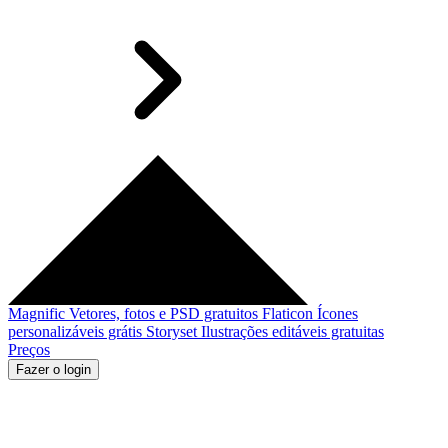
Magnific
Vetores, fotos e PSD gratuitos
Flaticon
Ícones
personalizáveis grátis
Storyset
Ilustrações editáveis gratuitas
Preços
Fazer o login