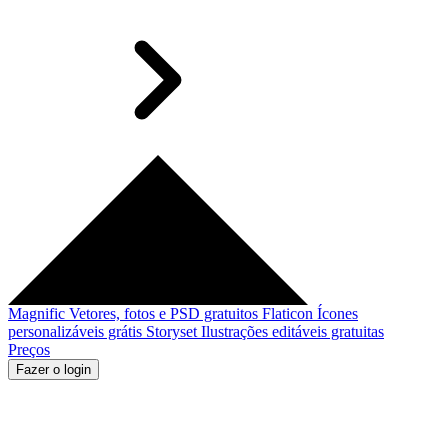
Magnific
Vetores, fotos e PSD gratuitos
Flaticon
Ícones
personalizáveis grátis
Storyset
Ilustrações editáveis gratuitas
Preços
Fazer o login