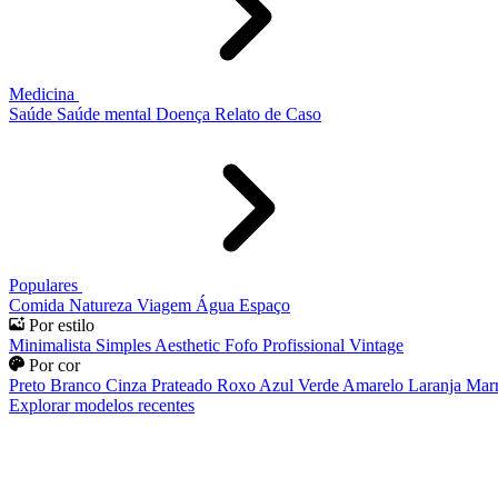
Medicina
Saúde
Saúde mental
Doença
Relato de Caso
Populares
Comida
Natureza
Viagem
Água
Espaço
Por estilo
Minimalista
Simples
Aesthetic
Fofo
Profissional
Vintage
Por cor
Preto
Branco
Cinza
Prateado
Roxo
Azul
Verde
Amarelo
Laranja
Mar
Explorar modelos recentes