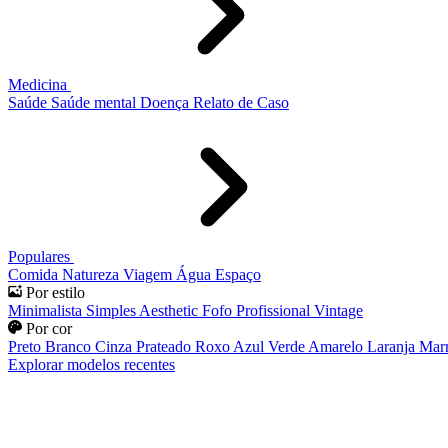
Medicina
Saúde
Saúde mental
Doença
Relato de Caso
Populares
Comida
Natureza
Viagem
Água
Espaço
Por estilo
Minimalista
Simples
Aesthetic
Fofo
Profissional
Vintage
Por cor
Preto
Branco
Cinza
Prateado
Roxo
Azul
Verde
Amarelo
Laranja
Mar
Explorar modelos recentes