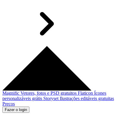
Magnific
Vetores, fotos e PSD gratuitos
Flaticon
Ícones
personalizáveis grátis
Storyset
Ilustrações editáveis gratuitas
Preços
Fazer o login