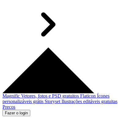
Magnific
Vetores, fotos e PSD gratuitos
Flaticon
Ícones
personalizáveis grátis
Storyset
Ilustrações editáveis gratuitas
Preços
Fazer o login