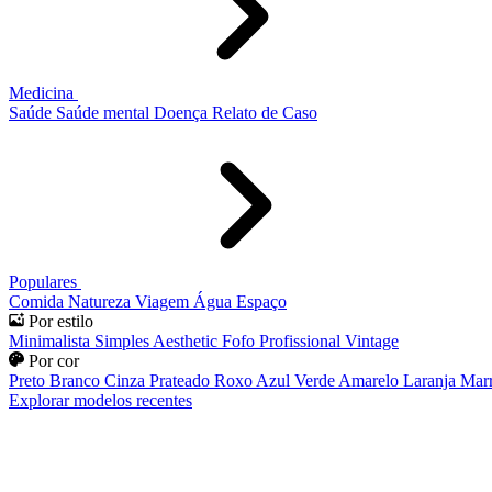
Medicina
Saúde
Saúde mental
Doença
Relato de Caso
Populares
Comida
Natureza
Viagem
Água
Espaço
Por estilo
Minimalista
Simples
Aesthetic
Fofo
Profissional
Vintage
Por cor
Preto
Branco
Cinza
Prateado
Roxo
Azul
Verde
Amarelo
Laranja
Mar
Explorar modelos recentes