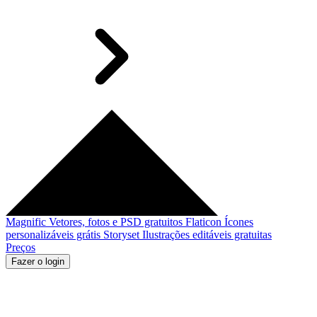
Magnific
Vetores, fotos e PSD gratuitos
Flaticon
Ícones
personalizáveis grátis
Storyset
Ilustrações editáveis gratuitas
Preços
Fazer o login