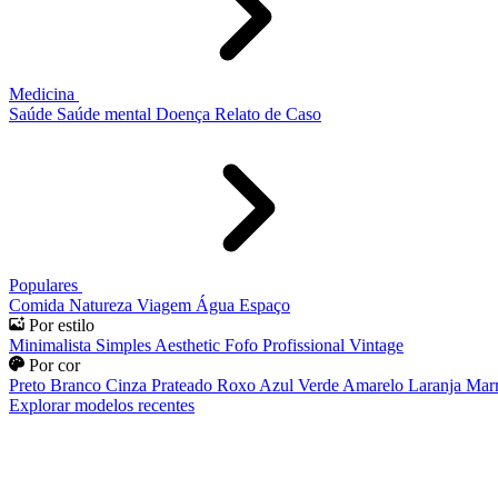
Medicina
Saúde
Saúde mental
Doença
Relato de Caso
Populares
Comida
Natureza
Viagem
Água
Espaço
Por estilo
Minimalista
Simples
Aesthetic
Fofo
Profissional
Vintage
Por cor
Preto
Branco
Cinza
Prateado
Roxo
Azul
Verde
Amarelo
Laranja
Mar
Explorar modelos recentes