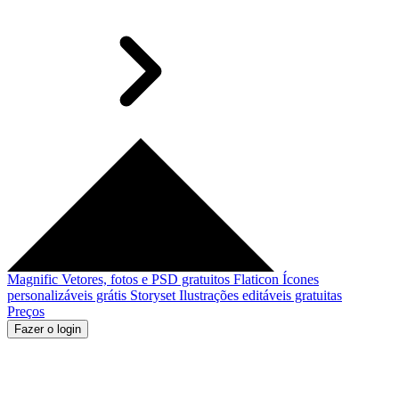
Magnific
Vetores, fotos e PSD gratuitos
Flaticon
Ícones
personalizáveis grátis
Storyset
Ilustrações editáveis gratuitas
Preços
Fazer o login