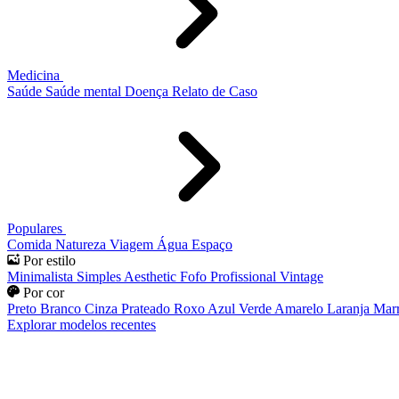
Medicina
Saúde
Saúde mental
Doença
Relato de Caso
Populares
Comida
Natureza
Viagem
Água
Espaço
Por estilo
Minimalista
Simples
Aesthetic
Fofo
Profissional
Vintage
Por cor
Preto
Branco
Cinza
Prateado
Roxo
Azul
Verde
Amarelo
Laranja
Mar
Explorar modelos recentes