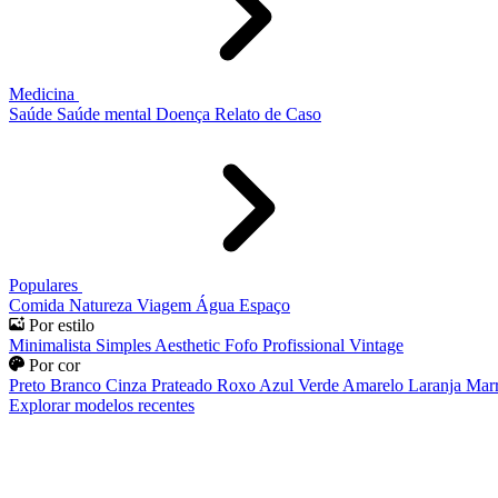
Medicina
Saúde
Saúde mental
Doença
Relato de Caso
Populares
Comida
Natureza
Viagem
Água
Espaço
Por estilo
Minimalista
Simples
Aesthetic
Fofo
Profissional
Vintage
Por cor
Preto
Branco
Cinza
Prateado
Roxo
Azul
Verde
Amarelo
Laranja
Mar
Explorar modelos recentes