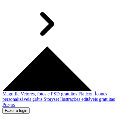
Magnific
Vetores, fotos e PSD gratuitos
Flaticon
Ícones
personalizáveis grátis
Storyset
Ilustrações editáveis gratuitas
Preços
Fazer o login