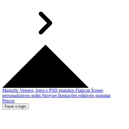
Magnific
Vetores, fotos e PSD gratuitos
Flaticon
Ícones
personalizáveis grátis
Storyset
Ilustrações editáveis gratuitas
Preços
Fazer o login