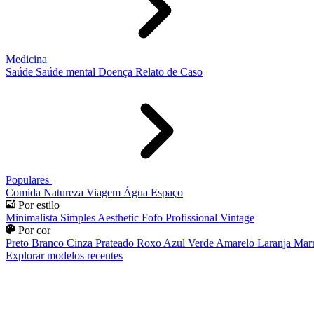
Medicina
Saúde
Saúde mental
Doença
Relato de Caso
Populares
Comida
Natureza
Viagem
Água
Espaço
Por estilo
Minimalista
Simples
Aesthetic
Fofo
Profissional
Vintage
Por cor
Preto
Branco
Cinza
Prateado
Roxo
Azul
Verde
Amarelo
Laranja
Mar
Explorar modelos recentes