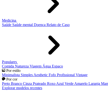
Medicina
Saúde
Saúde mental
Doença
Relato de Caso
Populares
Comida
Natureza
Viagem
Água
Espaço
Por estilo
Minimalista
Simples
Aesthetic
Fofo
Profissional
Vintage
Por cor
Preto
Branco
Cinza
Prateado
Roxo
Azul
Verde
Amarelo
Laranja
Mar
Explorar modelos recentes