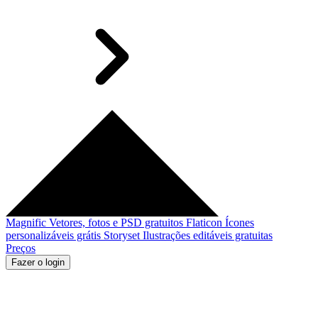
Magnific
Vetores, fotos e PSD gratuitos
Flaticon
Ícones
personalizáveis grátis
Storyset
Ilustrações editáveis gratuitas
Preços
Fazer o login