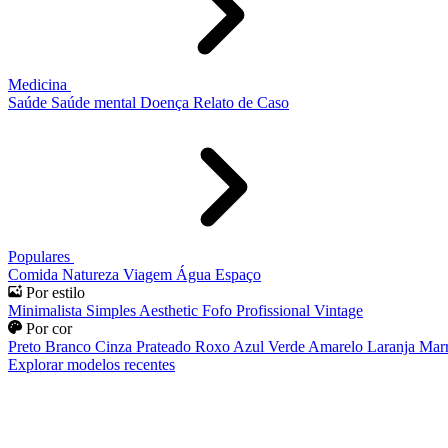
Medicina
Saúde
Saúde mental
Doença
Relato de Caso
Populares
Comida
Natureza
Viagem
Água
Espaço
Por estilo
Minimalista
Simples
Aesthetic
Fofo
Profissional
Vintage
Por cor
Preto
Branco
Cinza
Prateado
Roxo
Azul
Verde
Amarelo
Laranja
Mar
Explorar modelos recentes