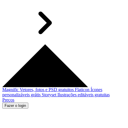
Magnific
Vetores, fotos e PSD gratuitos
Flaticon
Ícones
personalizáveis grátis
Storyset
Ilustrações editáveis gratuitas
Preços
Fazer o login