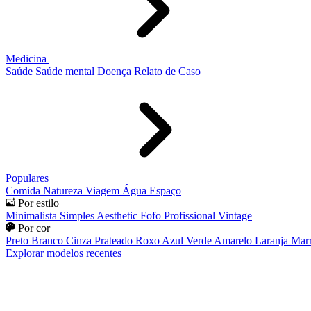
Medicina
Saúde
Saúde mental
Doença
Relato de Caso
Populares
Comida
Natureza
Viagem
Água
Espaço
Por estilo
Minimalista
Simples
Aesthetic
Fofo
Profissional
Vintage
Por cor
Preto
Branco
Cinza
Prateado
Roxo
Azul
Verde
Amarelo
Laranja
Mar
Explorar modelos recentes