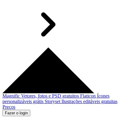
Magnific
Vetores, fotos e PSD gratuitos
Flaticon
Ícones
personalizáveis grátis
Storyset
Ilustrações editáveis gratuitas
Preços
Fazer o login