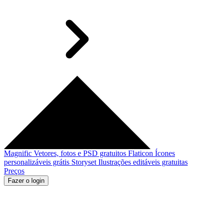
Magnific
Vetores, fotos e PSD gratuitos
Flaticon
Ícones
personalizáveis grátis
Storyset
Ilustrações editáveis gratuitas
Preços
Fazer o login