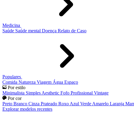
Medicina
Saúde
Saúde mental
Doença
Relato de Caso
Populares
Comida
Natureza
Viagem
Água
Espaço
Por estilo
Minimalista
Simples
Aesthetic
Fofo
Profissional
Vintage
Por cor
Preto
Branco
Cinza
Prateado
Roxo
Azul
Verde
Amarelo
Laranja
Mar
Explorar modelos recentes