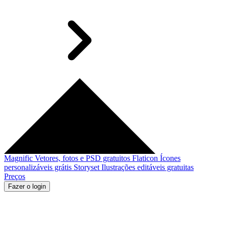
Magnific
Vetores, fotos e PSD gratuitos
Flaticon
Ícones
personalizáveis grátis
Storyset
Ilustrações editáveis gratuitas
Preços
Fazer o login