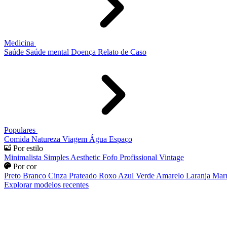
Medicina
Saúde
Saúde mental
Doença
Relato de Caso
Populares
Comida
Natureza
Viagem
Água
Espaço
Por estilo
Minimalista
Simples
Aesthetic
Fofo
Profissional
Vintage
Por cor
Preto
Branco
Cinza
Prateado
Roxo
Azul
Verde
Amarelo
Laranja
Mar
Explorar modelos recentes