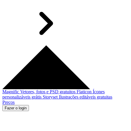
Magnific
Vetores, fotos e PSD gratuitos
Flaticon
Ícones
personalizáveis grátis
Storyset
Ilustrações editáveis gratuitas
Preços
Fazer o login