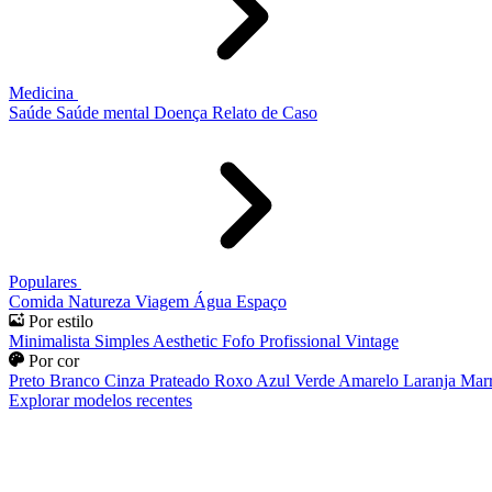
Medicina
Saúde
Saúde mental
Doença
Relato de Caso
Populares
Comida
Natureza
Viagem
Água
Espaço
Por estilo
Minimalista
Simples
Aesthetic
Fofo
Profissional
Vintage
Por cor
Preto
Branco
Cinza
Prateado
Roxo
Azul
Verde
Amarelo
Laranja
Mar
Explorar modelos recentes