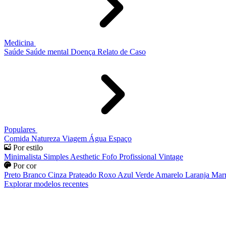
Medicina
Saúde
Saúde mental
Doença
Relato de Caso
Populares
Comida
Natureza
Viagem
Água
Espaço
Por estilo
Minimalista
Simples
Aesthetic
Fofo
Profissional
Vintage
Por cor
Preto
Branco
Cinza
Prateado
Roxo
Azul
Verde
Amarelo
Laranja
Mar
Explorar modelos recentes