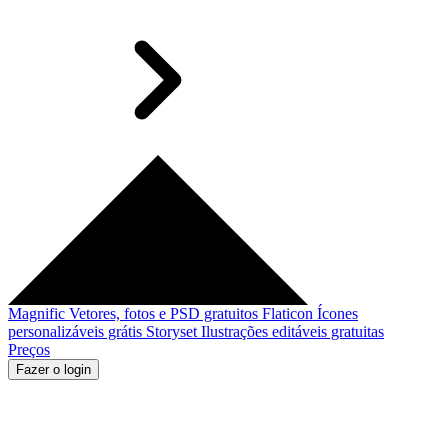
Magnific
Vetores, fotos e PSD gratuitos
Flaticon
Ícones
personalizáveis grátis
Storyset
Ilustrações editáveis gratuitas
Preços
Fazer o login