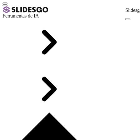
Slidesg
Ferramentas de IA