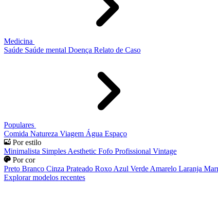
Medicina
Saúde
Saúde mental
Doença
Relato de Caso
Populares
Comida
Natureza
Viagem
Água
Espaço
Por estilo
Minimalista
Simples
Aesthetic
Fofo
Profissional
Vintage
Por cor
Preto
Branco
Cinza
Prateado
Roxo
Azul
Verde
Amarelo
Laranja
Mar
Explorar modelos recentes