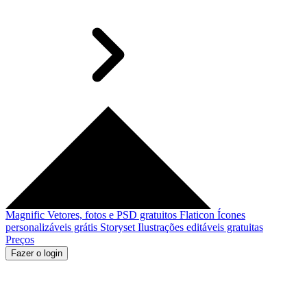
Magnific
Vetores, fotos e PSD gratuitos
Flaticon
Ícones
personalizáveis grátis
Storyset
Ilustrações editáveis gratuitas
Preços
Fazer o login