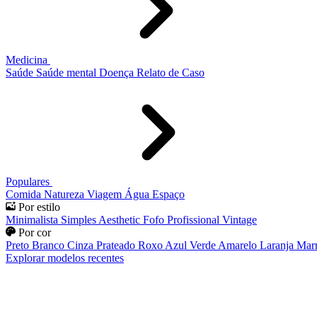
Medicina
Saúde
Saúde mental
Doença
Relato de Caso
Populares
Comida
Natureza
Viagem
Água
Espaço
Por estilo
Minimalista
Simples
Aesthetic
Fofo
Profissional
Vintage
Por cor
Preto
Branco
Cinza
Prateado
Roxo
Azul
Verde
Amarelo
Laranja
Mar
Explorar modelos recentes