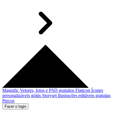
Magnific
Vetores, fotos e PSD gratuitos
Flaticon
Ícones
personalizáveis grátis
Storyset
Ilustrações editáveis gratuitas
Preços
Fazer o login