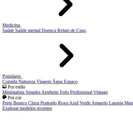
Medicina
Saúde
Saúde mental
Doença
Relato de Caso
Populares
Comida
Natureza
Viagem
Água
Espaço
Por estilo
Minimalista
Simples
Aesthetic
Fofo
Profissional
Vintage
Por cor
Preto
Branco
Cinza
Prateado
Roxo
Azul
Verde
Amarelo
Laranja
Mar
Explorar modelos recentes