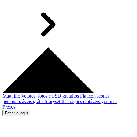
Magnific
Vetores, fotos e PSD gratuitos
Flaticon
Ícones
personalizáveis grátis
Storyset
Ilustrações editáveis gratuitas
Preços
Fazer o login