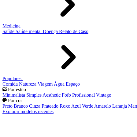
Medicina
Saúde
Saúde mental
Doença
Relato de Caso
Populares
Comida
Natureza
Viagem
Água
Espaço
Por estilo
Minimalista
Simples
Aesthetic
Fofo
Profissional
Vintage
Por cor
Preto
Branco
Cinza
Prateado
Roxo
Azul
Verde
Amarelo
Laranja
Mar
Explorar modelos recentes