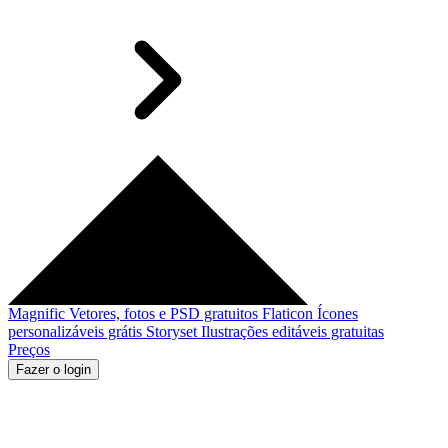
Magnific
Vetores, fotos e PSD gratuitos
Flaticon
Ícones
personalizáveis grátis
Storyset
Ilustrações editáveis gratuitas
Preços
Fazer o login