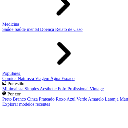
Medicina
Saúde
Saúde mental
Doença
Relato de Caso
Populares
Comida
Natureza
Viagem
Água
Espaço
Por estilo
Minimalista
Simples
Aesthetic
Fofo
Profissional
Vintage
Por cor
Preto
Branco
Cinza
Prateado
Roxo
Azul
Verde
Amarelo
Laranja
Mar
Explorar modelos recentes