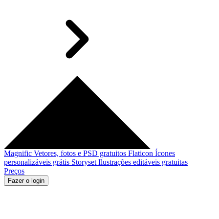
Magnific
Vetores, fotos e PSD gratuitos
Flaticon
Ícones
personalizáveis grátis
Storyset
Ilustrações editáveis gratuitas
Preços
Fazer o login