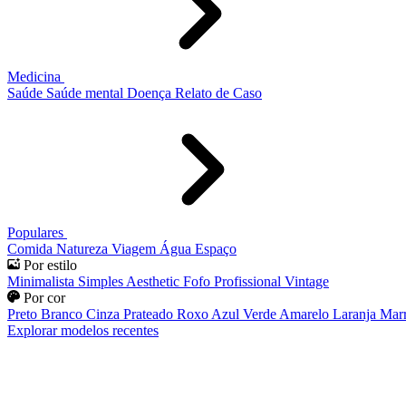
Medicina
Saúde
Saúde mental
Doença
Relato de Caso
Populares
Comida
Natureza
Viagem
Água
Espaço
Por estilo
Minimalista
Simples
Aesthetic
Fofo
Profissional
Vintage
Por cor
Preto
Branco
Cinza
Prateado
Roxo
Azul
Verde
Amarelo
Laranja
Mar
Explorar modelos recentes