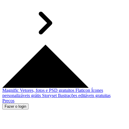
Magnific
Vetores, fotos e PSD gratuitos
Flaticon
Ícones
personalizáveis grátis
Storyset
Ilustrações editáveis gratuitas
Preços
Fazer o login