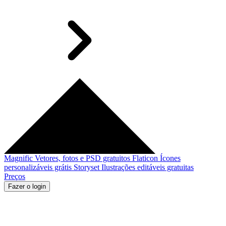
Magnific
Vetores, fotos e PSD gratuitos
Flaticon
Ícones
personalizáveis grátis
Storyset
Ilustrações editáveis gratuitas
Preços
Fazer o login