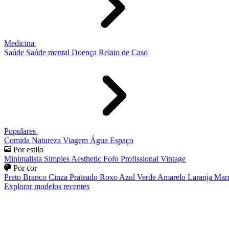
Medicina
Saúde
Saúde mental
Doença
Relato de Caso
Populares
Comida
Natureza
Viagem
Água
Espaço
Por estilo
Minimalista
Simples
Aesthetic
Fofo
Profissional
Vintage
Por cor
Preto
Branco
Cinza
Prateado
Roxo
Azul
Verde
Amarelo
Laranja
Mar
Explorar modelos recentes