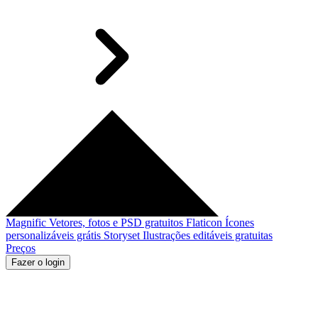
Magnific
Vetores, fotos e PSD gratuitos
Flaticon
Ícones
personalizáveis grátis
Storyset
Ilustrações editáveis gratuitas
Preços
Fazer o login