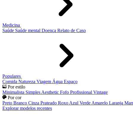
Medicina
Saúde
Saúde mental
Doença
Relato de Caso
Populares
Comida
Natureza
Viagem
Água
Espaço
Por estilo
Minimalista
Simples
Aesthetic
Fofo
Profissional
Vintage
Por cor
Preto
Branco
Cinza
Prateado
Roxo
Azul
Verde
Amarelo
Laranja
Mar
Explorar modelos recentes