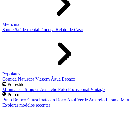
Medicina
Saúde
Saúde mental
Doença
Relato de Caso
Populares
Comida
Natureza
Viagem
Água
Espaço
Por estilo
Minimalista
Simples
Aesthetic
Fofo
Profissional
Vintage
Por cor
Preto
Branco
Cinza
Prateado
Roxo
Azul
Verde
Amarelo
Laranja
Mar
Explorar modelos recentes