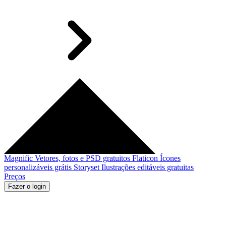
Magnific
Vetores, fotos e PSD gratuitos
Flaticon
Ícones
personalizáveis grátis
Storyset
Ilustrações editáveis gratuitas
Preços
Fazer o login