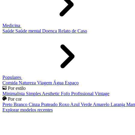
Medicina
Saúde
Saúde mental
Doença
Relato de Caso
Populares
Comida
Natureza
Viagem
Água
Espaço
Por estilo
Minimalista
Simples
Aesthetic
Fofo
Profissional
Vintage
Por cor
Preto
Branco
Cinza
Prateado
Roxo
Azul
Verde
Amarelo
Laranja
Mar
Explorar modelos recentes