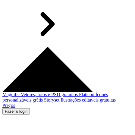
Magnific
Vetores, fotos e PSD gratuitos
Flaticon
Ícones
personalizáveis grátis
Storyset
Ilustrações editáveis gratuitas
Preços
Fazer o login