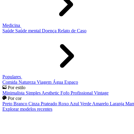
Medicina
Saúde
Saúde mental
Doença
Relato de Caso
Populares
Comida
Natureza
Viagem
Água
Espaço
Por estilo
Minimalista
Simples
Aesthetic
Fofo
Profissional
Vintage
Por cor
Preto
Branco
Cinza
Prateado
Roxo
Azul
Verde
Amarelo
Laranja
Mar
Explorar modelos recentes