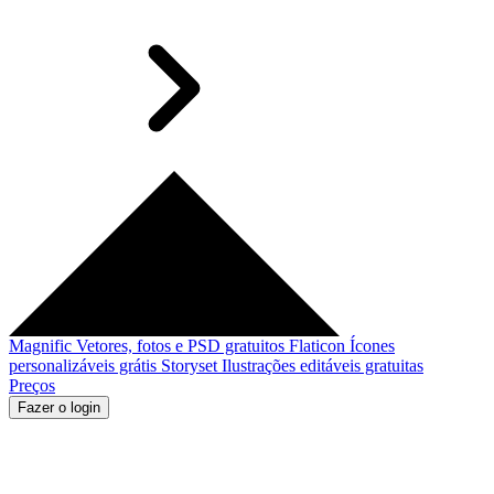
Magnific
Vetores, fotos e PSD gratuitos
Flaticon
Ícones
personalizáveis grátis
Storyset
Ilustrações editáveis gratuitas
Preços
Fazer o login