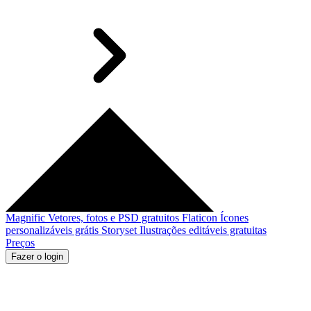
Magnific
Vetores, fotos e PSD gratuitos
Flaticon
Ícones
personalizáveis grátis
Storyset
Ilustrações editáveis gratuitas
Preços
Fazer o login