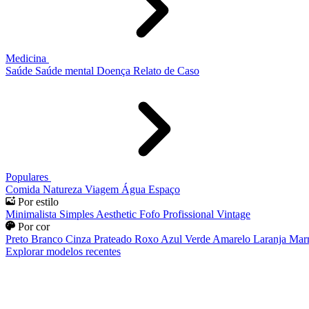
Medicina
Saúde
Saúde mental
Doença
Relato de Caso
Populares
Comida
Natureza
Viagem
Água
Espaço
Por estilo
Minimalista
Simples
Aesthetic
Fofo
Profissional
Vintage
Por cor
Preto
Branco
Cinza
Prateado
Roxo
Azul
Verde
Amarelo
Laranja
Mar
Explorar modelos recentes