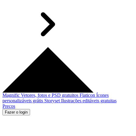
Magnific
Vetores, fotos e PSD gratuitos
Flaticon
Ícones
personalizáveis grátis
Storyset
Ilustrações editáveis gratuitas
Preços
Fazer o login