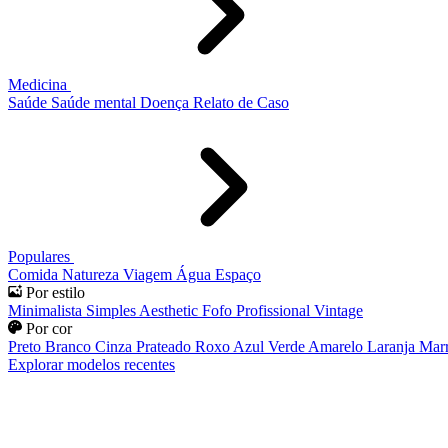
Medicina
Saúde
Saúde mental
Doença
Relato de Caso
Populares
Comida
Natureza
Viagem
Água
Espaço
Por estilo
Minimalista
Simples
Aesthetic
Fofo
Profissional
Vintage
Por cor
Preto
Branco
Cinza
Prateado
Roxo
Azul
Verde
Amarelo
Laranja
Mar
Explorar modelos recentes