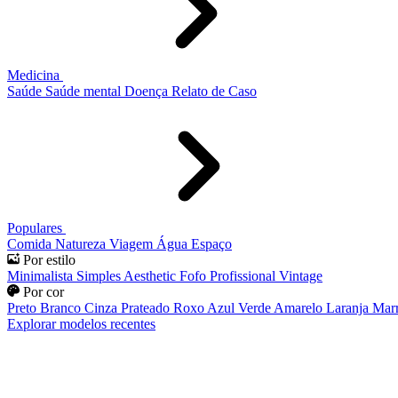
Medicina
Saúde
Saúde mental
Doença
Relato de Caso
Populares
Comida
Natureza
Viagem
Água
Espaço
Por estilo
Minimalista
Simples
Aesthetic
Fofo
Profissional
Vintage
Por cor
Preto
Branco
Cinza
Prateado
Roxo
Azul
Verde
Amarelo
Laranja
Mar
Explorar modelos recentes