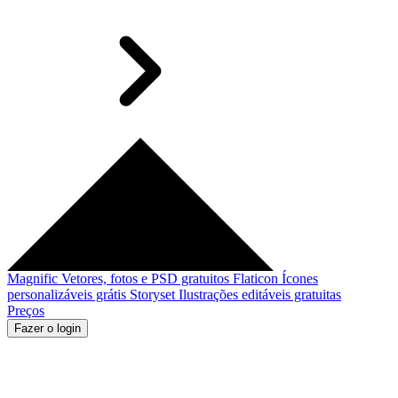
Magnific
Vetores, fotos e PSD gratuitos
Flaticon
Ícones
personalizáveis grátis
Storyset
Ilustrações editáveis gratuitas
Preços
Fazer o login