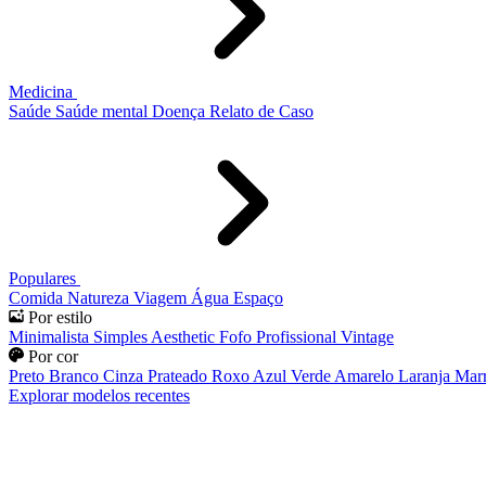
Medicina
Saúde
Saúde mental
Doença
Relato de Caso
Populares
Comida
Natureza
Viagem
Água
Espaço
Por estilo
Minimalista
Simples
Aesthetic
Fofo
Profissional
Vintage
Por cor
Preto
Branco
Cinza
Prateado
Roxo
Azul
Verde
Amarelo
Laranja
Mar
Explorar modelos recentes