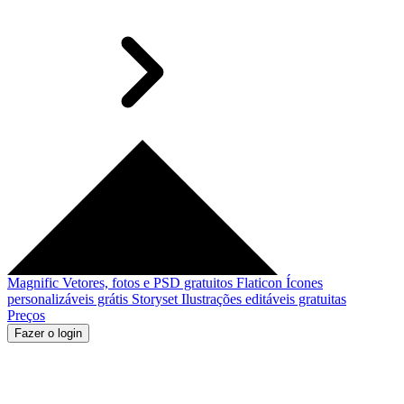
Magnific
Vetores, fotos e PSD gratuitos
Flaticon
Ícones
personalizáveis grátis
Storyset
Ilustrações editáveis gratuitas
Preços
Fazer o login