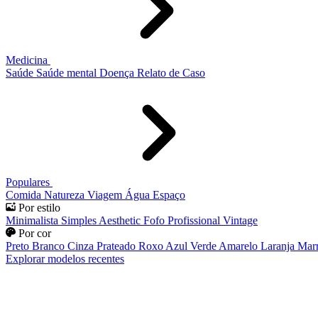
Medicina
Saúde
Saúde mental
Doença
Relato de Caso
Populares
Comida
Natureza
Viagem
Água
Espaço
Por estilo
Minimalista
Simples
Aesthetic
Fofo
Profissional
Vintage
Por cor
Preto
Branco
Cinza
Prateado
Roxo
Azul
Verde
Amarelo
Laranja
Mar
Explorar modelos recentes