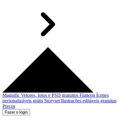
Magnific
Vetores, fotos e PSD gratuitos
Flaticon
Ícones
personalizáveis grátis
Storyset
Ilustrações editáveis gratuitas
Preços
Fazer o login