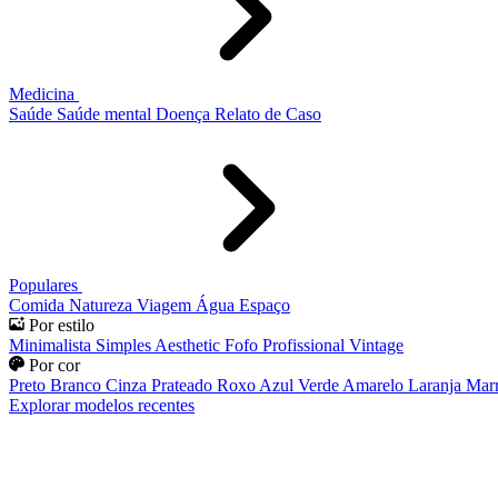
Medicina
Saúde
Saúde mental
Doença
Relato de Caso
Populares
Comida
Natureza
Viagem
Água
Espaço
Por estilo
Minimalista
Simples
Aesthetic
Fofo
Profissional
Vintage
Por cor
Preto
Branco
Cinza
Prateado
Roxo
Azul
Verde
Amarelo
Laranja
Mar
Explorar modelos recentes