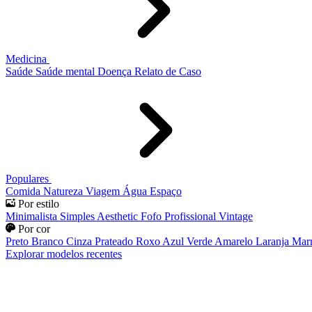
Medicina
Saúde
Saúde mental
Doença
Relato de Caso
Populares
Comida
Natureza
Viagem
Água
Espaço
Por estilo
Minimalista
Simples
Aesthetic
Fofo
Profissional
Vintage
Por cor
Preto
Branco
Cinza
Prateado
Roxo
Azul
Verde
Amarelo
Laranja
Mar
Explorar modelos recentes