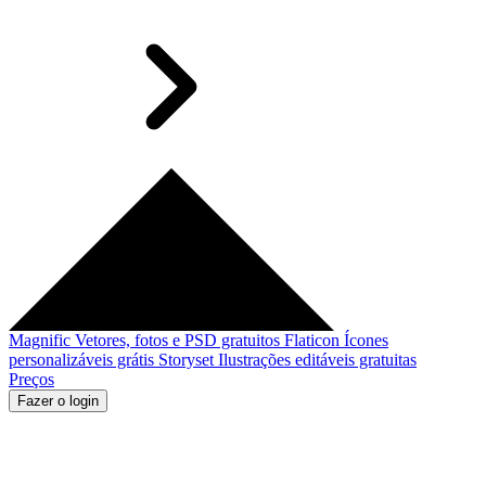
Magnific
Vetores, fotos e PSD gratuitos
Flaticon
Ícones
personalizáveis grátis
Storyset
Ilustrações editáveis gratuitas
Preços
Fazer o login