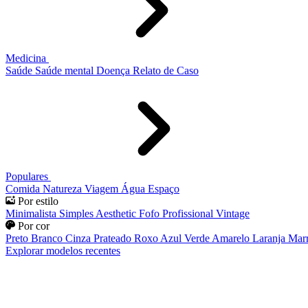
Medicina
Saúde
Saúde mental
Doença
Relato de Caso
Populares
Comida
Natureza
Viagem
Água
Espaço
Por estilo
Minimalista
Simples
Aesthetic
Fofo
Profissional
Vintage
Por cor
Preto
Branco
Cinza
Prateado
Roxo
Azul
Verde
Amarelo
Laranja
Mar
Explorar modelos recentes