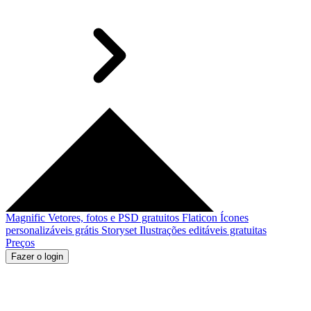
Magnific
Vetores, fotos e PSD gratuitos
Flaticon
Ícones
personalizáveis grátis
Storyset
Ilustrações editáveis gratuitas
Preços
Fazer o login