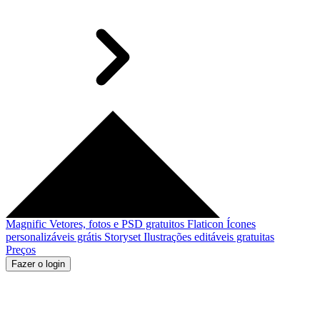
Magnific
Vetores, fotos e PSD gratuitos
Flaticon
Ícones
personalizáveis grátis
Storyset
Ilustrações editáveis gratuitas
Preços
Fazer o login