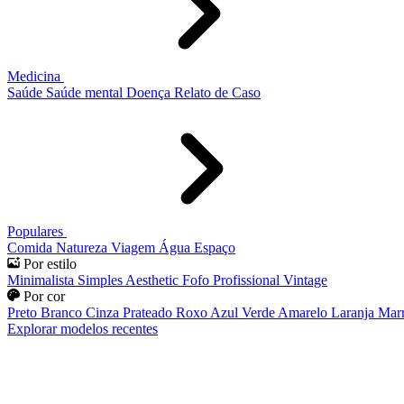
Medicina
Saúde
Saúde mental
Doença
Relato de Caso
Populares
Comida
Natureza
Viagem
Água
Espaço
Por estilo
Minimalista
Simples
Aesthetic
Fofo
Profissional
Vintage
Por cor
Preto
Branco
Cinza
Prateado
Roxo
Azul
Verde
Amarelo
Laranja
Mar
Explorar modelos recentes