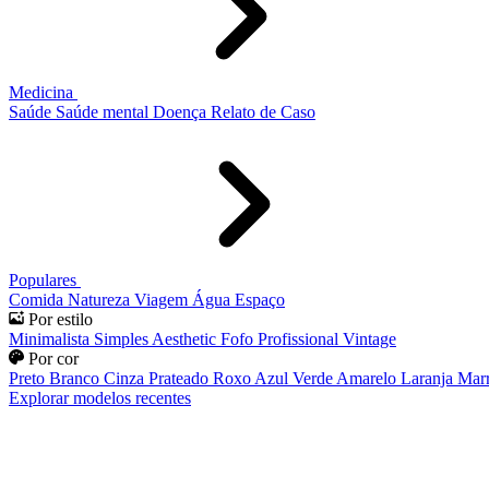
Medicina
Saúde
Saúde mental
Doença
Relato de Caso
Populares
Comida
Natureza
Viagem
Água
Espaço
Por estilo
Minimalista
Simples
Aesthetic
Fofo
Profissional
Vintage
Por cor
Preto
Branco
Cinza
Prateado
Roxo
Azul
Verde
Amarelo
Laranja
Mar
Explorar modelos recentes