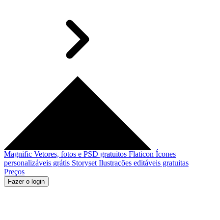
Magnific
Vetores, fotos e PSD gratuitos
Flaticon
Ícones
personalizáveis grátis
Storyset
Ilustrações editáveis gratuitas
Preços
Fazer o login