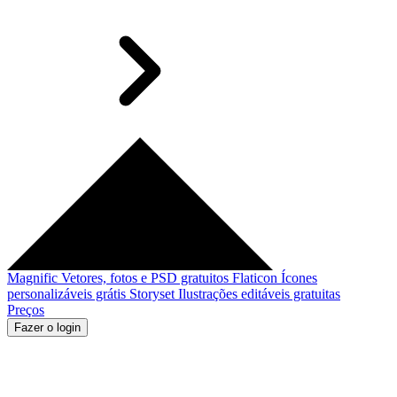
Magnific
Vetores, fotos e PSD gratuitos
Flaticon
Ícones
personalizáveis grátis
Storyset
Ilustrações editáveis gratuitas
Preços
Fazer o login