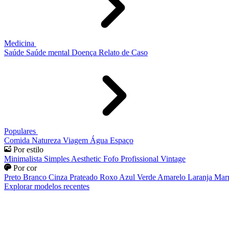
Medicina
Saúde
Saúde mental
Doença
Relato de Caso
Populares
Comida
Natureza
Viagem
Água
Espaço
Por estilo
Minimalista
Simples
Aesthetic
Fofo
Profissional
Vintage
Por cor
Preto
Branco
Cinza
Prateado
Roxo
Azul
Verde
Amarelo
Laranja
Mar
Explorar modelos recentes