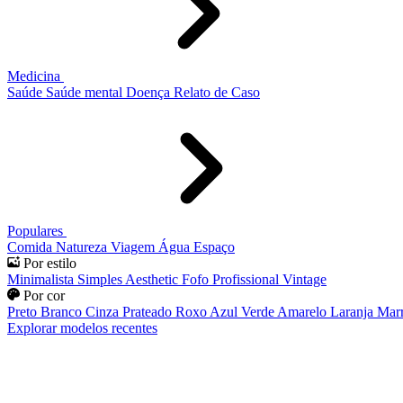
Medicina
Saúde
Saúde mental
Doença
Relato de Caso
Populares
Comida
Natureza
Viagem
Água
Espaço
Por estilo
Minimalista
Simples
Aesthetic
Fofo
Profissional
Vintage
Por cor
Preto
Branco
Cinza
Prateado
Roxo
Azul
Verde
Amarelo
Laranja
Mar
Explorar modelos recentes