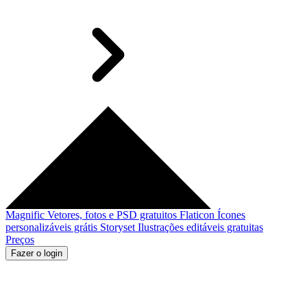
Magnific
Vetores, fotos e PSD gratuitos
Flaticon
Ícones
personalizáveis grátis
Storyset
Ilustrações editáveis gratuitas
Preços
Fazer o login