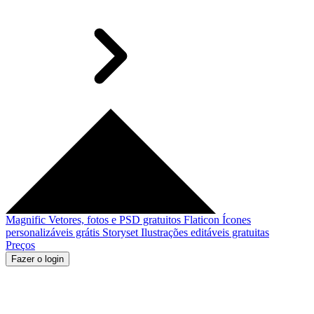
Magnific
Vetores, fotos e PSD gratuitos
Flaticon
Ícones
personalizáveis grátis
Storyset
Ilustrações editáveis gratuitas
Preços
Fazer o login