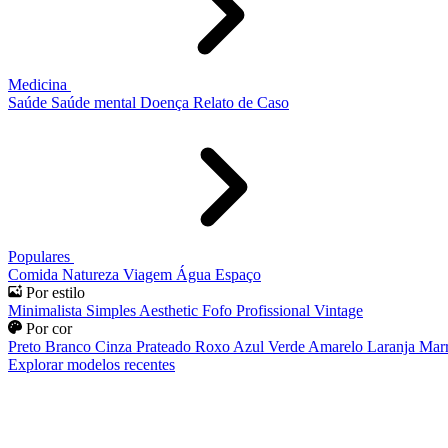
Medicina
Saúde
Saúde mental
Doença
Relato de Caso
Populares
Comida
Natureza
Viagem
Água
Espaço
Por estilo
Minimalista
Simples
Aesthetic
Fofo
Profissional
Vintage
Por cor
Preto
Branco
Cinza
Prateado
Roxo
Azul
Verde
Amarelo
Laranja
Mar
Explorar modelos recentes