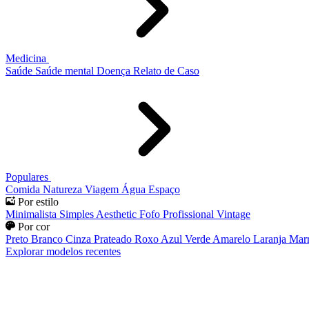
Medicina
Saúde
Saúde mental
Doença
Relato de Caso
Populares
Comida
Natureza
Viagem
Água
Espaço
Por estilo
Minimalista
Simples
Aesthetic
Fofo
Profissional
Vintage
Por cor
Preto
Branco
Cinza
Prateado
Roxo
Azul
Verde
Amarelo
Laranja
Mar
Explorar modelos recentes