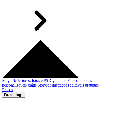
Magnific
Vetores, fotos e PSD gratuitos
Flaticon
Ícones
personalizáveis grátis
Storyset
Ilustrações editáveis gratuitas
Preços
Fazer o login