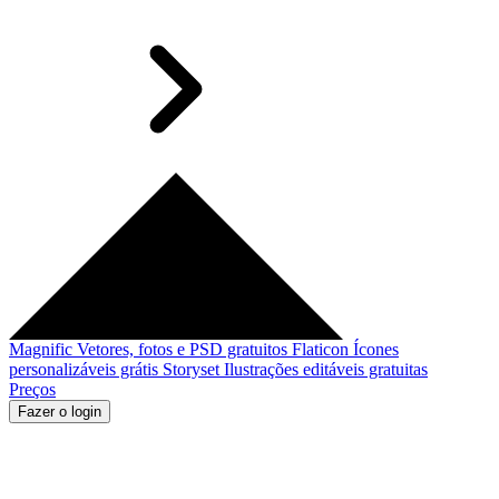
Magnific
Vetores, fotos e PSD gratuitos
Flaticon
Ícones
personalizáveis grátis
Storyset
Ilustrações editáveis gratuitas
Preços
Fazer o login