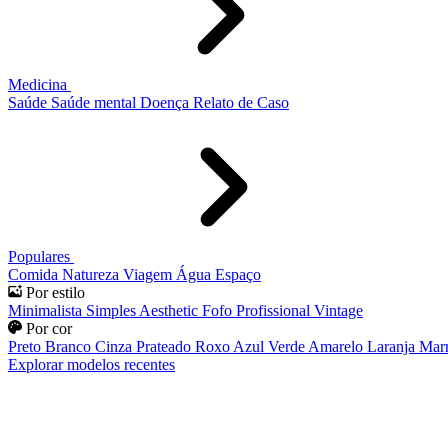
Medicina
Saúde
Saúde mental
Doença
Relato de Caso
Populares
Comida
Natureza
Viagem
Água
Espaço
Por estilo
Minimalista
Simples
Aesthetic
Fofo
Profissional
Vintage
Por cor
Preto
Branco
Cinza
Prateado
Roxo
Azul
Verde
Amarelo
Laranja
Mar
Explorar modelos recentes