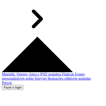
Magnific
Vetores, fotos e PSD gratuitos
Flaticon
Ícones
personalizáveis grátis
Storyset
Ilustrações editáveis gratuitas
Preços
Fazer o login