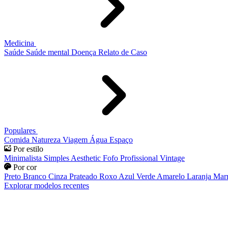
Medicina
Saúde
Saúde mental
Doença
Relato de Caso
Populares
Comida
Natureza
Viagem
Água
Espaço
Por estilo
Minimalista
Simples
Aesthetic
Fofo
Profissional
Vintage
Por cor
Preto
Branco
Cinza
Prateado
Roxo
Azul
Verde
Amarelo
Laranja
Mar
Explorar modelos recentes