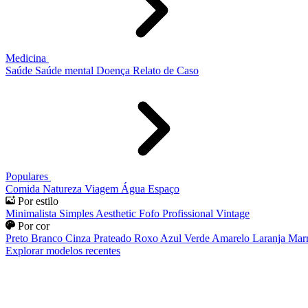
Medicina
Saúde
Saúde mental
Doença
Relato de Caso
Populares
Comida
Natureza
Viagem
Água
Espaço
Por estilo
Minimalista
Simples
Aesthetic
Fofo
Profissional
Vintage
Por cor
Preto
Branco
Cinza
Prateado
Roxo
Azul
Verde
Amarelo
Laranja
Mar
Explorar modelos recentes