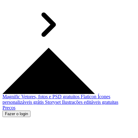
Magnific
Vetores, fotos e PSD gratuitos
Flaticon
Ícones
personalizáveis grátis
Storyset
Ilustrações editáveis gratuitas
Preços
Fazer o login